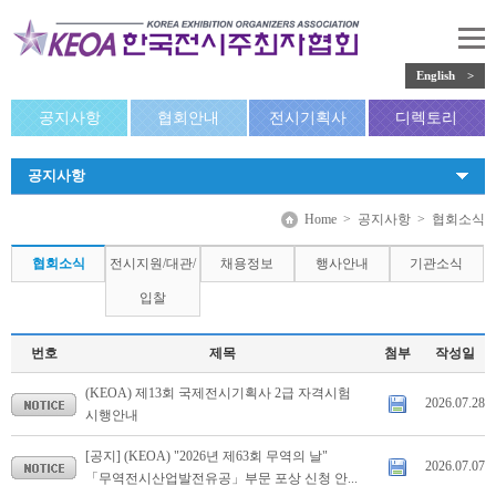
English >
공지사항
협회안내
전시기획사
디렉토리
공지사항
Home
>
공지사항
>
협회소식
협회소식
전시지원/대관/
채용정보
행사안내
기관소식
입찰
번호
제목
첨부
작성일
(KEOA) 제13회 국제전시기획사 2급 자격시험
2026.07.28
시행안내
[공지] (KEOA) "2026년 제63회 무역의 날"
2026.07.07
「무역전시산업발전유공」부문 포상 신청 안...